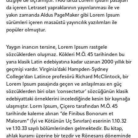
dizgiye de sıçramıştır. 1960’larda Lorem Ipsum pasajları
da içeren Letraset yapraklarının yayınlanması ile ve
yakın zamanda Aldus PageMaker gibi Lorem Ipsum
sürümleri içeren masaüstü yayıncılık yazılımları ile
popüler olmuştur.
Yaygın inancın tersine, Lorem Ipsum rastgele
sözcüklerden oluşmaz. Kökleri M.Ö. 45 tarihinden bu
yana klasik Latin edebiyatına kadar uzanan 2000 yıllık bir
geçmişi vardır. Virginia’daki Hampden-Sydney
College’dan Latince profesörü Richard McClintock, bir
Lorem Ipsum pasajında geçen ve anlaşılması en güç
sözcüklerden biri olan ‘consectetur’ sözcüğünün klasik
edebiyattaki örneklerini incelediğinde kesin bir kaynağa
ulaşmıştır. Lorm Ipsum, Çiçero tarafından M.Ö. 45
tarihinde kaleme alınan “de Finibus Bonorum et
Malorum” (İyi ve Kötünün Uç Sınırları) eserinin 1.10.32
ve 1.10.33 sayılı bölümlerinden gelmektedir. Bu kitap,
ahlak kuramı üzerine bir tezdir ve Rönesans döneminde