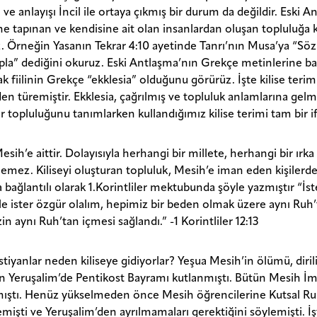
ve anlayışı İncil ile ortaya çıkmış bir durum da değildir. Eski A
ne tapınan ve kendisine ait olan insanlardan oluşan topluluğa ki
. Örneğin Yasanın Tekrar 4:10 ayetinde Tanrı’nın Musa’ya “Sözl
opla” dediğini okuruz. Eski Antlaşma’nın Grekçe metinlerine b
k fiilinin Grekçe “ekklesia” olduğunu görürüz. İşte kilise teri
en türemiştir. Ekklesia, çağrılmış ve topluluk anlamlarına gelm
ar topluluğunu tanımlarken kullandığımız kilise terimi tam bir i
Mesih’e aittir. Dolayısıyla herhangi bir millete, herhangi bir ırka
emez. Kiliseyi oluşturan topluluk, Mesih’e iman eden kişilerden
 bağlantılı olarak 1.Korintliler mektubunda şöyle yazmıştır “İst
öle ister özgür olalım, hepimiz bir beden olmak üzere aynı Ruh’t
n aynı Ruh’tan içmesi sağlandı.” -1 Korintliler 12:13
stiyanlar neden kiliseye gidiyorlar? Yeşua Mesih’in ölümü, diril
n Yeruşalim’de Pentikost Bayramı kutlanmıştı. Bütün Mesih İma
ıştı. Henüz yükselmeden önce Mesih öğrencilerine Kutsal Ruh
mişti ve Yeruşalim’den ayrılmamaları gerektiğini söylemişti. İ