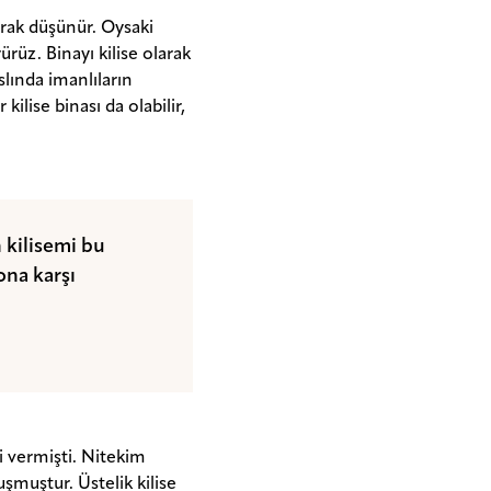
rak düşünür. Oysaki
ürüz. Binayı kilise olarak
slında imanlıların
ilise binası da olabilir,
 kilisemi bu
ona karşı
i vermişti. Nitekim
şmuştur. Üstelik kilise