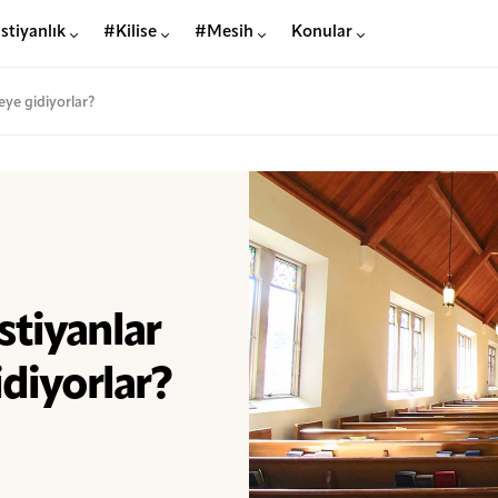
stiyanlık
#Kilise
#Mesih
Konular
seye gidiyorlar?
stiyanlar
idiyorlar?