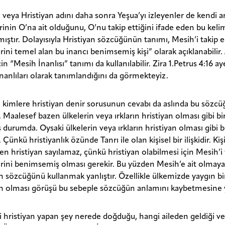
 veya Hristiyan adını daha sonra Yeşua’yı izleyenler de kendi a
rinin O’na ait olduğunu, O’nu takip ettiğini ifade eden bu keli
lmıştır. Dolayısıyla Hristiyan sözcüğünün tanımı, Mesih’i takip
erini temel alan bu inancı benimsemiş kişi” olarak açıklanabili
için “Mesih İnanlısı” tanımı da kullanılabilir. Zira 1.Petrus 4:16 
nanlıları olarak tanımlandığını da görmekteyiz.
 kimlere hristiyan denir sorusunun cevabı da aslında bu sözc
. Maalesef bazen ülkelerin veya ırkların hristiyan olması gibi b
 durumda. Oysaki ülkelerin veya ırkların hristiyan olması gibi
Çünkü hristiyanlık özünde Tanrı ile olan kişisel bir ilişkidir. Ki
en hristiyan sayılamaz, çünkü hristiyan olabilmesi için Mesih’
erini benimsemiş olması gerekir. Bu yüzden Mesih’e ait olmaya
an sözcüğünü kullanmak yanlıştır. Özellikle ülkemizde yaygın bi
an olması görüşü bu sebeple sözcüğün anlamını kaybetmesine y
iyi hristiyan yapan şey nerede doğduğu, hangi aileden geldiği v