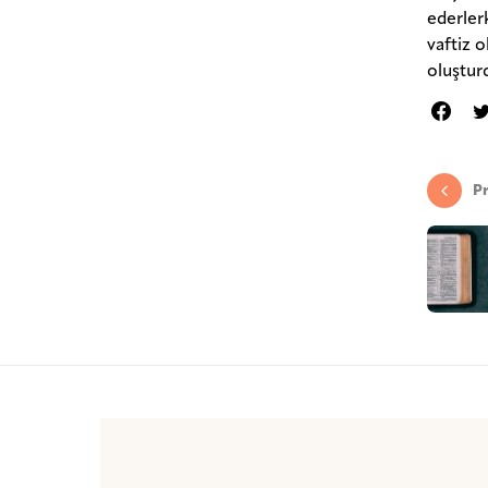
ederler
vaftiz 
oluştur
Pr