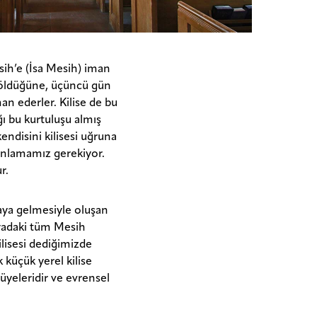
esih’e (İsa Mesih) iman
n öldüğüne, üçüncü gün
an ederler. Kilise de bu
ı bu kurtuluşu almış
 kendisini kilisesi uğruna
 anlamamız gerekiyor.
r.
aya gelmesiyle oluşan
yadaki tüm Mesih
ilisesi dediğimizde
 küçük yerel kilise
üyeleridir ve evrensel