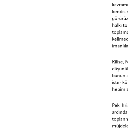
kavramı 
kendisi
görürüz
halkı t
toplama
kelimed
imanlıl
Kilise, 
düşünül
bununla
ister k
hepimizi
Peki hri
ardında
toplanm
müjdele