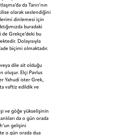
ntlaşma’da da Tanrı’nın
lise olarak seslendiğini
erimi dinlemesi için
aktığımızda buradaki
mi de Grekçe’deki bu
ektedir. Dolayısıyla
fade biçimi olmaktadır.
 veya dile ait olduğu
 oluşur. Elçi Pavlus
er Yahudi ister Grek,
a vaftiz edildik ve
işi ve göğe yükselişinin
nlıları da o gün orada
’un gelişini
şte o gün orada dua