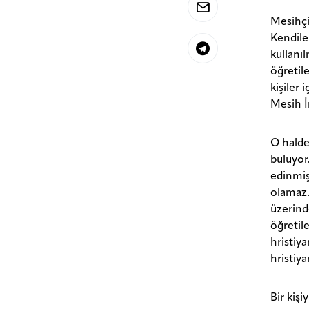
Mesihçi
Kendile
kullanı
öğretil
kişiler 
Mesih İ
O halde
buluyor
edinmiş
olamaz. 
üzerind
öğretil
hristiy
hristiy
Bir kiş