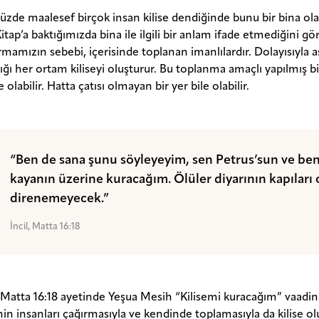
de maalesef birçok insan kilise dendiğinde bunu bir bina ola
itap’a baktığımızda bina ile ilgili bir anlam ifade etmediğini gör
rmamızın sebebi, içerisinde toplanan imanlılardır. Dolayısıyla a
ğı her ortam kiliseyi oluşturur. Bu toplanma amaçlı yapılmış bir k
e olabilir. Hatta çatısı olmayan bir yer bile olabilir.
“Ben de sana şunu söyleyeyim, sen Petrus’sun ve ben
kayanın üzerine kuracağım. Ölüler diyarının kapıları 
direnemeyecek.”
İncil, Matta 16:18
e Matta 16:18 ayetinde Yeşua Mesih “Kilisemi kuracağım” vaadin
in insanları çağırmasıyla ve kendinde toplamasıyla da kilise olu