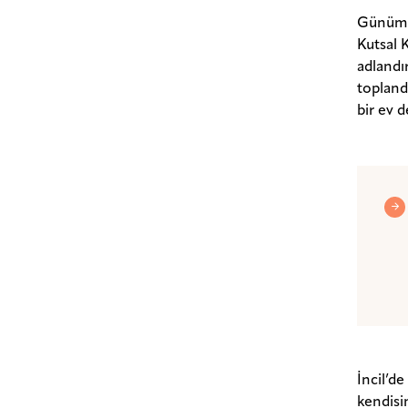
Günümüz
Kutsal K
adlandı
toplandı
bir ev d
İncil’d
kendisin