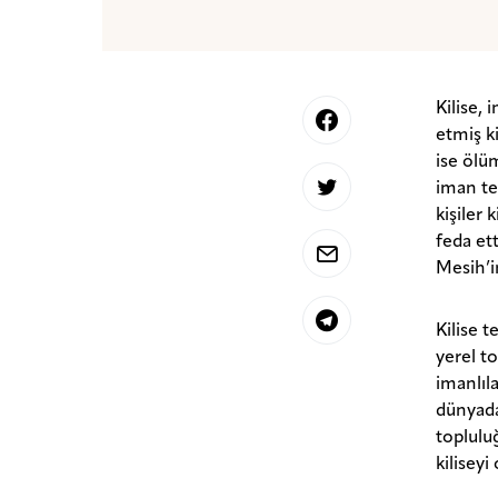
Kilise, 
etmiş k
ise ölü
iman te
kişiler 
feda et
Mesih’i
Kilise 
yerel t
imanlıl
dünyada
toplulu
kiliseyi