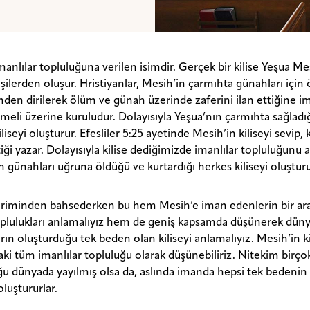
imanlılar topluluğuna verilen isimdir. Gerçek bir kilise Yeşua M
işilerden oluşur. Hristiyanlar, Mesih’in çarmıhta günahları içi
mden dirilerek ölüm ve günah üzerinde zaferini ilan ettiğine im
meli üzerine kuruludur. Dolayısıyla Yeşua’nın çarmıhta sağladığ
kiliseyi oluşturur. Efesliler 5:25 ayetinde Mesih’in kiliseyi sevip,
tiği yazar. Dolayısıyla kilise dediğimizde imanlılar topluluğunu
n günahları uğruna öldüğü ve kurtardığı herkes kiliseyi oluşturu
teriminden bahsederken bu hem Mesih’e iman edenlerin bir ar
oplulukları anlamalıyız hem de geniş kapsamda düşünerek dün
arın oluşturduğu tek beden olan kiliseyi anlamalıyız. Mesih’in k
ki tüm imanlılar topluluğu olarak düşünebiliriz. Nitekim birçok
ğu dünyada yayılmış olsa da, aslında imanda hepsi tek bedenin 
 oluştururlar.