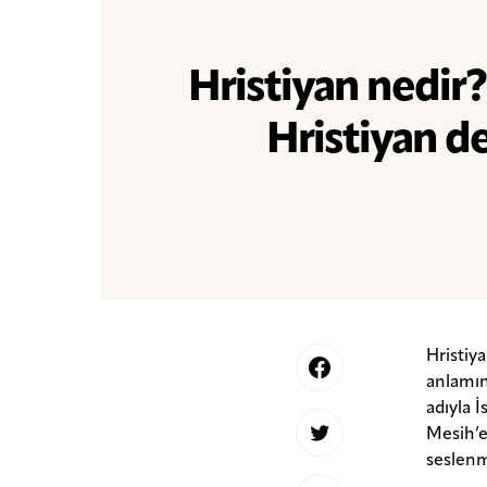
Hristiyan nedir
Hristiyan d
Hristiy
anlamın
adıyla 
Mesih’e 
seslenm