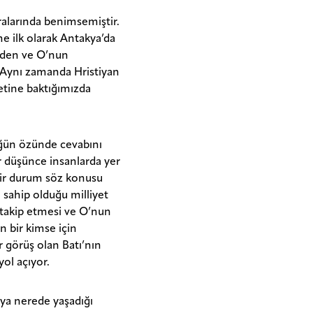
ralarında benimsemiştir.
me ilk olarak Antakya’da
 eden ve O’nun
r. Aynı zamanda Hristiyan
ayetine baktığımızda
üğün özünde cevabını
ir düşünce insanlarda yer
 bir durum söz konusu
şi sahip olduğu milliyet
i takip etmesi ve O’nun
n bir kimse için
r görüş olan Batı’nın
ol açıyor.
eya nerede yaşadığı